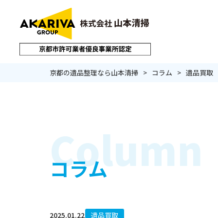
京都の遺品整理なら山本清掃
コラム
遺品買取
サービストップ
Column
コラム
遺品整理
生前整
2025.01.22
遺品買取