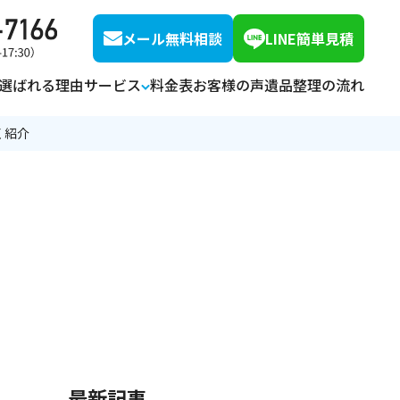
メール無料相談
LINE簡単見積
選ばれる理由
サービス
料金表
お客様の声
遺品整理の流れ
く紹介
オプションサービス
空き家整理・片付け
解体・リフォーム
ハウスクリーニング
特殊清掃
最新記事