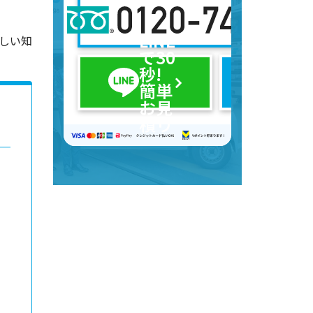
メ
LINE
ー
しい知
で30
ル
秒!
で
簡単
無
お見
料
積り
相
談