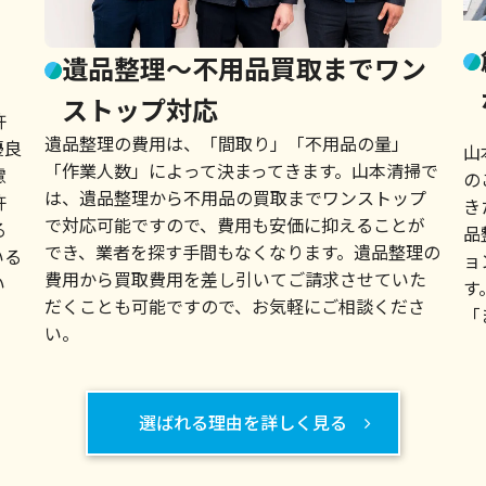
遺品整理～不用品買取までワン
ストップ対応
許
遺品整理の費用は、「間取り」「不用品の量」
優良
山
「作業人数」によって決まってきます。山本清掃で
慮
の
は、遺品整理から不用品の買取までワンストップ
許
き
で対応可能ですので、費用も安価に抑えることが
る
品
でき、業者を探す手間もなくなります。遺品整理の
いる
ョ
費用から買取費用を差し引いてご請求させていた
い
す
だくことも可能ですので、お気軽にご相談くださ
「
い。
選ばれる理由を詳しく見る