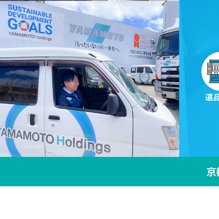
仏壇処分
遺品供
遺
京