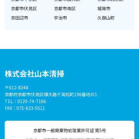
京都市伏見区
京都市南区
城陽市
京田辺市
宇治市
久御山町
株式会社山本清掃
〒612-8244
京都府京都市伏見区横大路
千両松町196番地の1
TEL：0120-74-7166
FAX：075-623-5511
京都市一般廃棄物処理業許可証 第5号