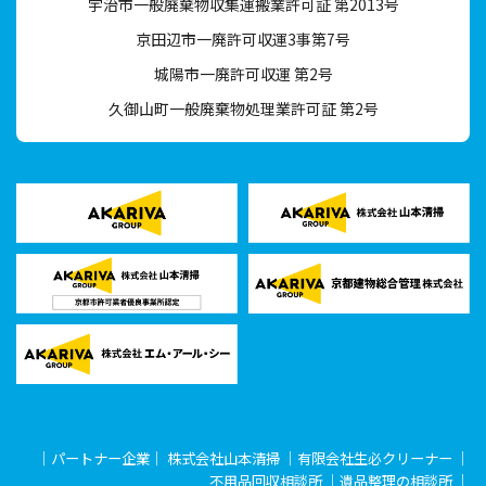
宇治市一般廃棄物収集運搬業許可証 第2013号
京田辺市一廃許可収運3事第7号
城陽市一廃許可収運 第2号
久御山町一般廃棄物処理業許可証 第2号
｜パートナー企業｜
株式会社山本清掃
｜
有限会社生必クリーナー
｜
不用品回収相談所
｜
遺品整理の相談所
｜