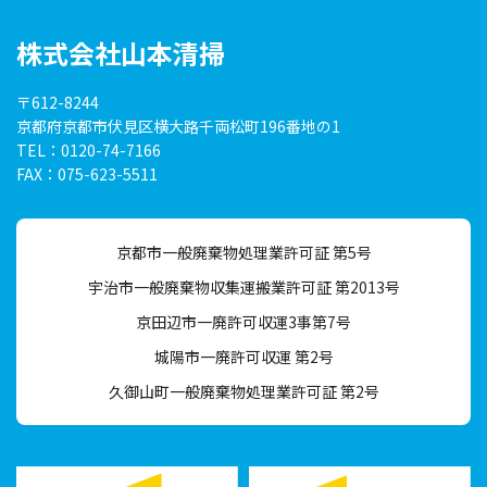
株式会社山本清掃
〒612-8244
京都府京都市伏見区横大路
千両松町196番地の1
TEL：0120-74-7166
FAX：075-623-5511
京都市一般廃棄物処理業許可証 第5号
宇治市一般廃棄物収集運搬業許可証 第2013号
京田辺市一廃許可収運3事第7号
城陽市一廃許可収運 第2号
久御山町一般廃棄物処理業許可証 第2号