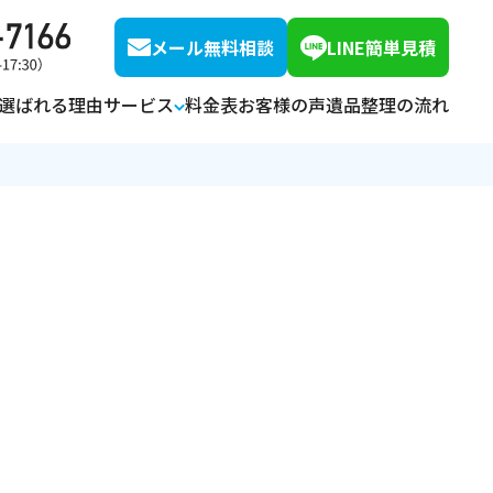
メール無料相談
LINE簡単見積
選ばれる理由
サービス
料金表
お客様の声
遺品整理の流れ
オプションサービス
空き家整理・片付け
解体・リフォーム
ハウスクリーニング
特殊清掃