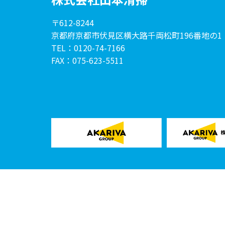
〒612-8244
京都府京都市伏見区横大路
千両松町196番地の1
TEL：0120-74-7166
FAX：075-623-5511