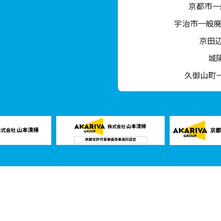
京都市一
宇治市一般廃
京田
城
久御山町
｜パートナー企業｜
株式会社山本清掃
｜
有限会社生必クリーナー
｜
不用品回収相
Copyright © 2024 Yamamotoseisou,All Rights Reserved.