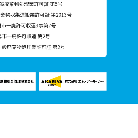
般廃棄物処理業許可証 第5号
棄物収集運搬業許可証 第2013号
辺市一廃許可収運3事第7号
陽市一廃許可収運 第2号
一般廃棄物処理業許可証 第2号
談所
｜
遺品整理の相談所
｜
リアライフ香川
｜
リアライフ徳島
｜