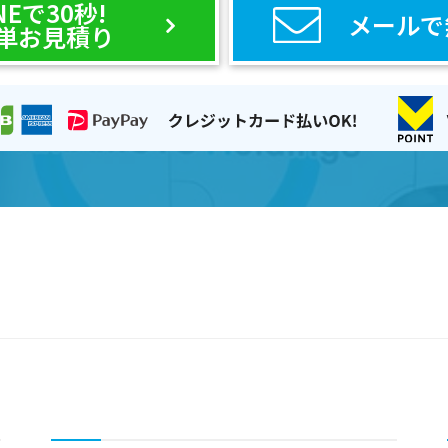
NEで30秒!
メールで
単お見積り