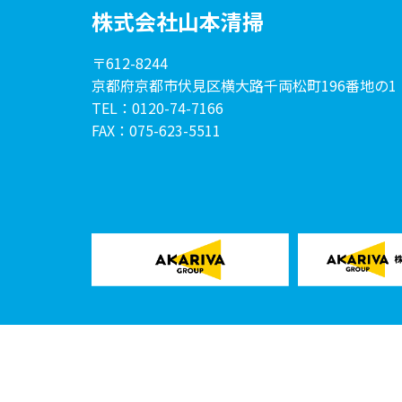
株式会社山本清掃
〒612-8244
京都府京都市伏見区横大路
千両松町196番地の1
TEL：0120-74-7166
FAX：075-623-5511