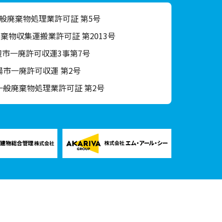
般廃棄物処理業許可証 第5号
棄物収集運搬業許可証 第2013号
辺市一廃許可収運3事第7号
陽市一廃許可収運 第2号
一般廃棄物処理業許可証 第2号
談所
｜
遺品整理の相談所
｜
リアライフ香川
｜
リアライフ徳島
｜