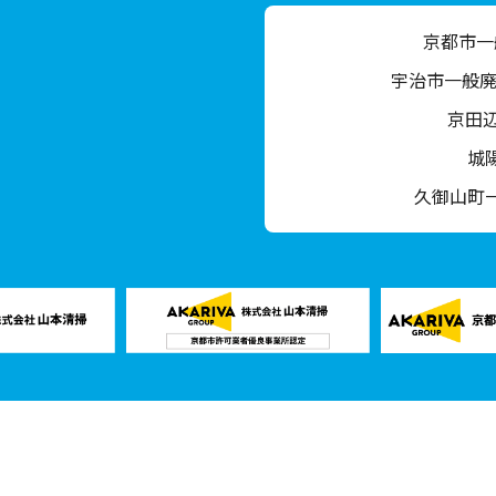
京都市一
宇治市一般廃
京田
城
久御山町
｜パートナー企業｜
株式会社山本清掃
｜
有限会社生必クリーナー
｜
不用品回収相
Copyright © 2024 Yamamotoseisou,All Rights Reserved.