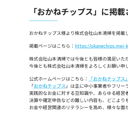
「おかねチップス」に掲載
おかねチップス様より株式会社山本清掃を掲載
掲載ページはこちら：
https://okanechips.mei
仏壇処分
遺品供
株式会社山本清掃では今後とも皆様の満足いた
今後とも株式会社山本清掃をよろしくお願い申
公式ホームページはこちら：
「おかねチップス」
「
おかねチップス
」は主に中小事業者やフリーラ
実践的なお金に対する豆知識や、あらゆる経営
決算や確定申告などの難しい内容も、どこより
お金や経営関連のリテラシーを高め、様々な面か