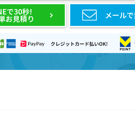
NEで30秒!
メールで
単お見積り