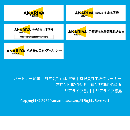
｜パートナー企業｜
株式会社山本清掃
｜
有限会社生必クリーナー
｜
不用品回収相談所
｜
遺品整理の相談所
｜
リアライフ香川
｜
リアライフ徳島
｜
Copyright © 2024 Yamamotoseisou,All Rights Reserved.
メール無料相談
LINE簡単見積