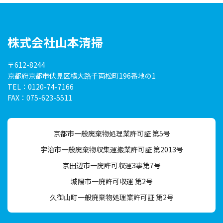
株式会社山本清掃
〒612-8244
京都府京都市伏見区横大路
千両松町196番地の1
TEL：0120-74-7166
FAX：075-623-5511
京都市一般廃棄物処理業許可証 第5号
宇治市一般廃棄物収集運搬業許可証 第2013号
京田辺市一廃許可収運3事第7号
城陽市一廃許可収運 第2号
久御山町一般廃棄物処理業許可証 第2号