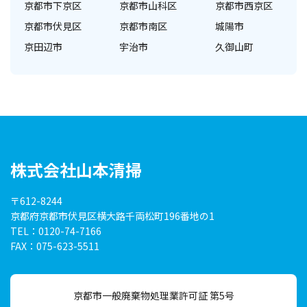
京都市下京区
京都市山科区
京都市西京区
京都市伏見区
京都市南区
城陽市
京田辺市
宇治市
久御山町
株式会社山本清掃
〒612-8244
京都府京都市伏見区横大路
千両松町196番地の1
TEL：0120-74-7166
FAX：075-623-5511
京都市一般廃棄物処理業許可証 第5号